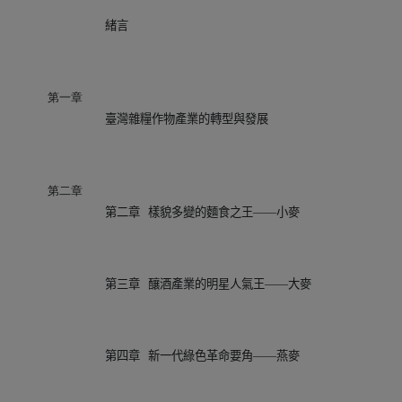
緒言
第一章
臺灣雜糧作物產業的轉型與發展
第二章
第二章
樣貌多變的麵食之王——小麥
第三章
釀酒產業的明星人氣王——大麥
第四章
新一代綠色革命要角——燕麥