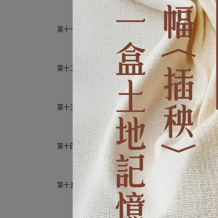
第十一章
曾被遺忘的超級食物——藜麥
第十二章
來自南美的超級穀王——莧穀
第十三章
應用層面最廣的超級食物——大豆
第十四章
風靡全台的穀物人氣王——落花生
第十五章
富含鐵質的補血聖品——紅豆