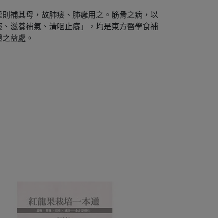
虛則補其母，故肺痿、肺癰用之。筋骨之病，以
痰、滋養補氣、清咽止癢」，均是東方醫學食補
體之益處。