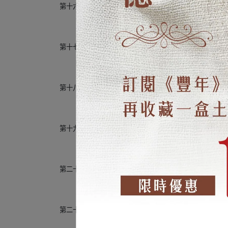
第十六章
最佳親「膳」大使——綠豆
第十七章
窮人的肉類——樹豆
第十八章
香味四溢的滋補聖品——胡麻
第十九章
全身是寶的超級食物——甘藷
第二十章
營養師按讚的歐美主食——馬鈴薯
第二十一章
耐旱抗淹的超抗逆作物——芋