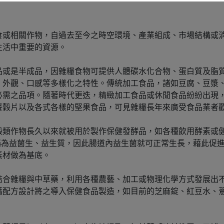
食或相關作物，自過去至今之時空環境、產業組成、市場結構或
生活中重要的資源。
品或是半成品，因雜糧食物可提供人體碳水化合物、蛋白質及脂
、外觀、口感等多樣化之特性。傳統加工食品，諸如豆腐、豆漿
必需之品項。隨著時代更迭，精緻加工食品或休閒食品紛紛出現
餐穀片以及各式各樣的堅果食品，可見雜糧長年來廣受食品業者
榖類作物長久以來就被用於製作保健發酵品，如各種飲用酵素或
s），或稱為益菌生、益生質，因此腸道內益生菌就可正常生長，藉此
素材做為基底。
結合雜糧與中草藥，利用各種農藝、加工或物理化學方式發展出
設計將之導入保健食品製造，如目前的芝麻錠、紅豆水、薏仁水、啤酒