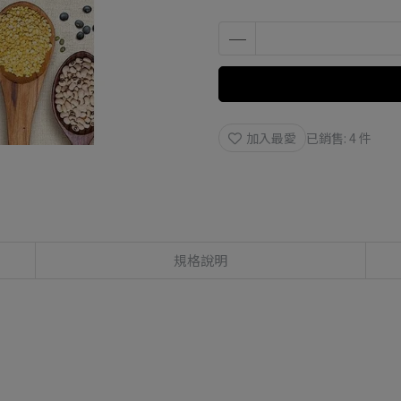
加入最愛
已銷售: 4 件
規格說明