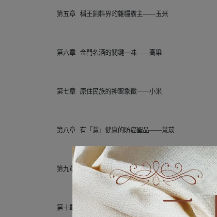
第五章
稱王飼料界的雜糧霸主——玉米
第六章
金門名酒的關鍵一味——高粱
第七章
原住民族的神聖象徵——小米
第八章
有「薏」健康的防癌聖品——薏苡
第九章
糧荒救世主——蕎麥
第十章
臺灣限定的穀物紅寶石——臺灣藜