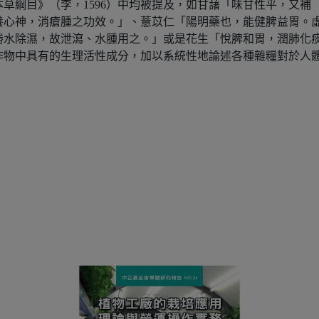
草綱目》（李，1596）中均被提及，如甘藷「味甘性平，又補
養心神，消瘡腫之功效。」、薏苡仁「陽明藥也，能健脾益胃。
勝水除濕，故泄瀉、水腫用之。」或是花生「悅脾和胃，潤肺化
作物中具有的生理活性成分，加以系統性地論述各種雜糧對於人