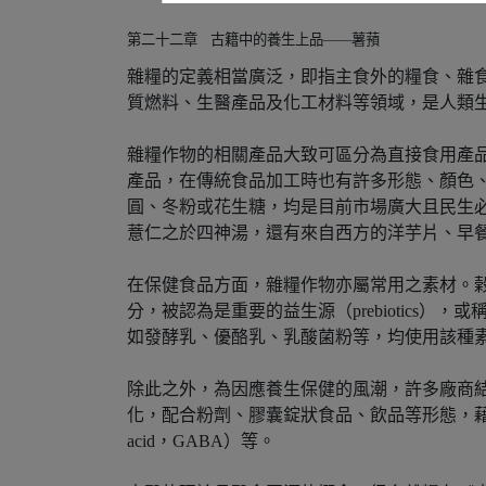
第二十二章
古籍中的養生上品——薯蕷
雜糧的定義相當廣泛，即指主食外的糧食、雜
質燃料、生醫產品及化工材料等領域，是人類
雜糧作物的相關產品大致可區分為直接食用產
產品，在傳統食品加工時也有許多形態、顏色
圓、冬粉或花生糖，均是目前市場廣大且民生
薏仁之於四神湯，還有來自西方的洋芋片、早
在保健食品方面，雜糧作物亦屬常用之素材。
分，被認為是重要的益生源（prebiotic
如發酵乳、優酪乳、乳酸菌粉等，均使用該種
除此之外，為因應養生保健的風潮，許多廠商
化，配合粉劑、膠囊錠狀食品、飲品等形態，藉配方
acid，GABA）等。