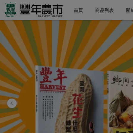
首頁
商品列表
關