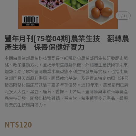
1
/
11
豐年月刊[75卷04期]農業生技 翻轉農
產生機 保養保健好實力
本期由農業部農業科技司司長李紅曦爬梳農業部門生技研發歷史脈
絡、政策推動方向，並揭示聚焦銀髮保健、外泌體生產技術等未來
趨勢；除了解析臺灣農業小農型態不利生技發展等挑戰，也指出農
業部門具天然原料供應、園藝栽培基礎，及建置無特定病原（SPF）
豬高階醫材臨床前試驗平臺多年等優勢。近10年來，農業部門已廣
泛投入大豆、黑豆、鹿茸、香檬、山苦瓜、臺灣藜與紫錐菊等農產
品生技研發，開發出植物雞精、蛋白飲、益生菌等多元產品，體現
農業的生技應用潛力。
NT$120