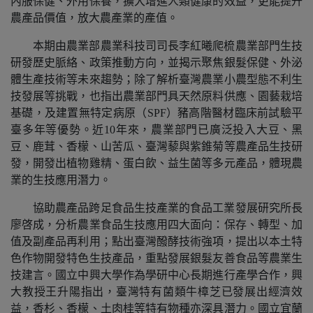
內服保健、外用保養，擴大增進人類健康的效益，更能提升
農產品價值，放大農產業的產值。
本期由農業部農業科技司司長李紅曦爬梳農業部門生技
研發歷史脈絡、政策推動方向，並揭示聚焦銀髮保健、外泌
體生產技術等未來趨勢；除了解析臺灣農業小農型態不利生
技發展等挑戰，也指出農業部門具天然原料供應、園藝栽培
基礎，及建置無特定病原（
SPF
）豬高階醫材臨床前試驗平
臺多年等優勢。近
10
年來，農業部門已廣泛投入大豆、黑
豆、鹿茸、香檬、山苦瓜、臺灣藜與紫錐菊等農產品生技研
發，開發出植物雞精、蛋白飲、益生菌等多元產品，體現農
業的生技應用潛力。
協助農產品跨足食品生技產業的食品工業發展研究所長
廖啓成，分析農業食品生技應用四大面向：保存、轉型、加
值及副產品再利用；點出臺灣醱酵技術強項，提出以本土特
色作物開發特色生技產品，重點發展銀髮友善食品等農業生
技建言。國立中興大學作為學研中心長期進行產學合作，興
大教授王升陽指出，臺灣特有菌類牛樟芝已發展出經濟效
益，香杉、香檬、土肉桂等特有物種亦深具潛力。國立宜蘭