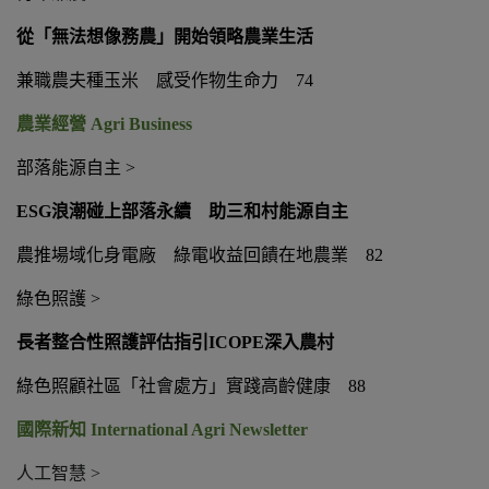
從「無法想像務農」開始領略農業生活
兼職農夫種玉米 感受作物生命力
74
農業經營
Agri Business
部落能源自主
>
ESG
浪潮碰上部落永續 助三和村能源自主
農推場域化身電廠 綠電收益回饋在地農業
82
綠色照護
>
長者整合性照護評估指引
ICOPE
深入農村
綠色照顧社區「社會處方」實踐高齡健康
88
國際新知
International Agri Newsletter
人工智慧
>