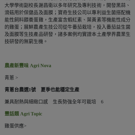
大學學術副校長謝昌衛以多年研究及專利技術，開發黑蒜、
滑菇用於保健品及面膜；寶奇生技公司以專利益生菌搭配機
能性飼料餵養蛋雞，生產富含蝦紅素、葉黃素等機能性成分
的雞蛋；展鮮農產生技公司從牛番茄栽培，投入番茄益生菌
及面膜等生技產品研發，諸多案例均實證本土產學界農業生
技研發的無窮生機。
農產新豐味
Agri Nova
青蔥
>
青蔥台農選
1
號 夏季也能穩定生產
兼具耐熱與細緻口感 生長勢強全年可栽培
6
豐話題
Agri Topic
雞蛋供應
>