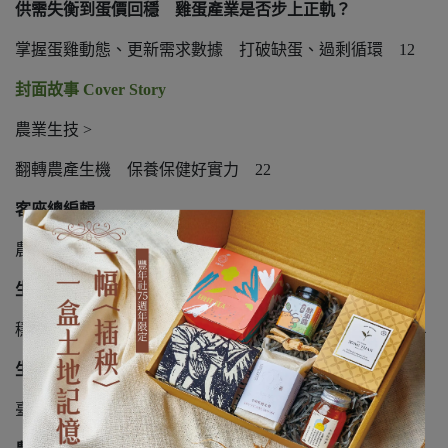
供需失衡到蛋價回穩 雞蛋產業是否步上正軌？
掌握蛋雞動態、更新需求數據 打破缺蛋、過剩循環
12
封面故事
Cover Story
農業生技
>
翻轉農產生機 保養保健好實力
22
客座總編輯
農業部科技司司長｜李紅曦
生技研發提升農產價值 保健應用壯大農產業
穩定機能性素材靠農業
SPF
豬血外泌體衍伸生醫研究
24
生技研發助本土農業加值 在地特色作物發光
臺灣藜護肝、山苦瓜抗癌有影 紫錐菊越洋來臺扎根
30