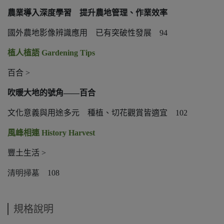
農業導入深度學習 提升農地管理、作業效率
國外農地影像辨識應用 已有突破性發展
94
植人植語
Gardening Tips
百合
>
吹暖大地的號角
——
百合
文化意義與用途多元 種植、切花觀賞皆適宜
102
風峰相連
History Harvest
豐土生活
>
清明掃墓
108
規格說明