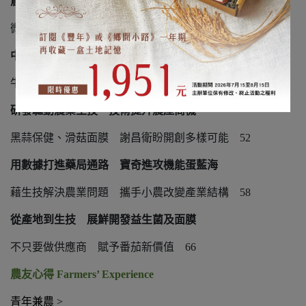
農業生技跨足食品產值居冠 醱酵技術領先全球
微生物類產品應用多 益生菌產品風行
38
中興大學產學合作 發揚臺灣特有種
牛樟芝、香杉、土肉桂 從實驗室加值走向市場
46
研發驅動農業生技 技術提升農產商機
黑蒜保健、滑菇面膜 謝昌衛盼開創多樣可能
52
用數據打進藥局通路 寶奇進攻機能蛋藍海
藉生技解決農業問題 攜手小農改變產業結構
58
從產地到生技 展鮮開發益生菌及面膜
不只要做供應商 賦予番茄新價值
66
農友心得
Farmers’ Experience
青年兼農
>