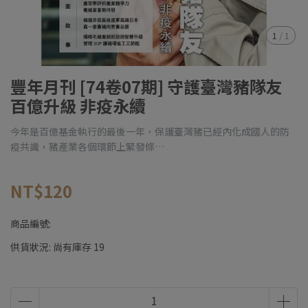
1
/
1
豐年月刊 [74卷07期] 守護臺灣豬隊友
百億升級 非疫永續
今年是百億基金執行的最後一年，保護臺灣豬已經內化成國人的防
疫共識，豬產業各個環節上緊發條…
NT$120
商品編號:
供貨狀況:
尚有庫存 19