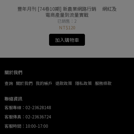
權交
豐年月刊 [74卷10期] 新農業網路行銷 網紅及
豐
電商產量到流量實戰
已銷售：2
NT$120
加入購物車
關於我們
查詢
關於我們
我的帳戶
退款政策
隱私政策
服務條款
聯絡資訊
客服專線：02-23628148
客服傳真：02-23636724
客服時間：10:00-17:00