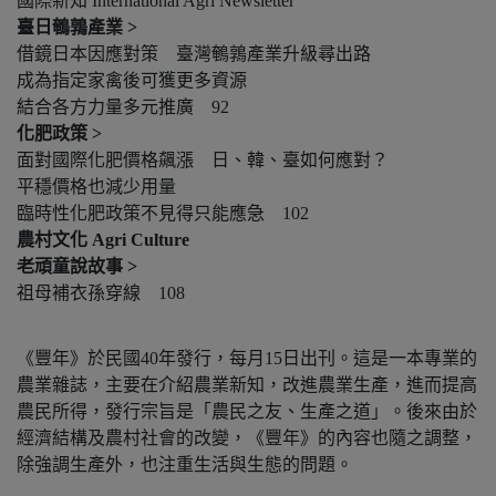
國際新知 International Agri Newsletter
臺日鵪鶉產業 >
借鏡日本因應對策 臺灣鵪鶉產業升級尋出路
成為指定家禽後可獲更多資源
結合各方力量多元推廣 92
化肥政策 >
面對國際化肥價格飆漲 日、韓、臺如何應對？
平穩價格也減少用量
臨時性化肥政策不見得只能應急 102
農村文化 Agri Culture
老頑童說故事 >
祖母補衣孫穿線 108
《豐年》於民國40年發行，每月15日出刊。這是一本專業的
農業雜誌，主要在介紹農業新知，改進農業生產，進而提高
農民所得，發行宗旨是「農民之友、生產之道」。後來由於
經濟結構及農村社會的改變，《豐年》的內容也隨之調整，
除強調生產外，也注重生活與生態的問題。