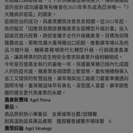
年脫離口蹄疫疫區、守下非洲豬瘟從邊境進入，傳統豬瘟疫
苗的拔針成功讓臺灣有機會在
2025
年率先成為亞洲唯一「
3
大豬病非疫區」的國家。
疫病防治的成功，與產業體質改善息息相關。從
2021
年起，
政府擬定「因應貿易開放養豬產業全面轉型升級計畫」投入
超過百億元經費，跨部會攜手合作升級
豬產業。目標為保障
豬農收益、策略性擴大臺灣豬出口拓銷、推動屠宰場以及肉
品冷鏈升級、輔導養豬場現代化轉型升級、行銷國產畜產
品，讓高標準的防疫生物安全需求與產業升級相輔相成。
今年是百億基金執行的最後一年，保護臺灣豬已經內化成國
人的防疫共識，豬產業各個環節上緊發條，畜牧場積極導入
省工又環保的智慧設施，屠宰場與加工廠磨刀霍霍準備邁向
國際市場。臺灣豬滋味早有美名，深受國人喜愛，屠宰銷售
鏈的健全更代表產業的永續。
農產新豐味 Agri Nova
番茄 >
高品質耐熱小果番茄 金黃璀璨台農2號糖馨
耐高溫助延長果品產期 酸甜馨香擄獲市場味蕾 6
農策綜論 Agri Strategy