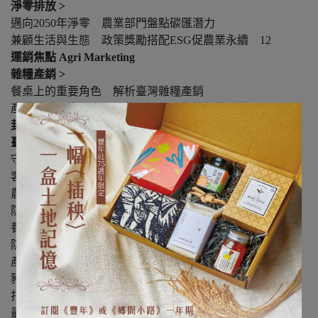
淨零排放 >
邁向2050年淨零 農業部門盤點碳匯潛力
兼顧生活與生態 政策獎勵搭配ESG促農業永續 12
運銷焦點 Agri Marketing
雜糧產銷 >
餐桌上的重要角色 解析臺灣雜糧產銷
產業特殊、進口產品強勢 振興國產雜糧挑戰多 18
封面故事 Cover Story
臺灣豬 好安心 >
守護臺灣豬隊友 百億升級 非疫永續 24
客座總編輯
農業部常務次長│杜文珍
防疫是每個人的事 臺灣豬是國人共同價值
養豬產業升級吸引生力軍 邁向亞洲第一非疫區 26
防疫提升、畜舍現代化 養豬業蓄勢待發
產官學評析競爭力 更健康才能走下去 30
豬瘟非疫區後進軍高端日本 嘉一香賣豬肉更賣品質
打造活菌豬自有品牌 新建高效能全自動屠宰場 36
最高標準執行安全管制 信功從屠宰到加工嚴密控管