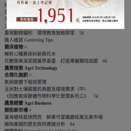
核心價值美味與衛生 豬肉產品布局東亞 44
百億基金助攻 楊梅毛豬產銷班設施智慧升級
引入環控建立管理SOP 省工又節能 50
立富畜牧場精準飼養轉戰產銷一條龍
重視動物福利 環境教育敦睦鄰里 56
植人植語 Gardening Tips
爵床植物 >
解析12種爵床科新興花木
花艷葉美深受園藝界喜愛 打造專屬獨特庭園 66
農業技術 Agri Technology
合理化施肥 >
氣候變遷下栽培管理
玉米對土壤碳匯的貢獻及環境需求（中）
《因應氣候變遷作物科學化管理系列三》 74
農業經營 Agri Business
開拓新市場 >
臺灣楊桃星途閃亮 鮮果可望繼續拓展北美市場
楊桃產銷的歷史與供應鏈分析 84