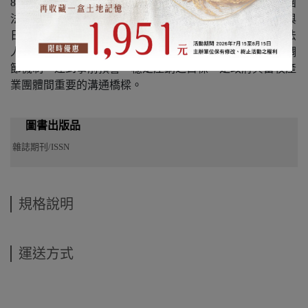
89年1月1日正式揭牌運作，是農業界唯一經立法通過的財團
法人，其中央主管機關為農業部。中央畜產會運作模式，與
日本依「畜產品價格安定等有關法律」成立之「獨立行政法
人農畜產業振興機構」類似，均依法訂定任務，建立產銷調
節機制，達到事前預警、穩定產銷之目標，是政府與畜牧產
業團體間重要的溝通橋樑。
圖書出版品
雜誌期刊/ISSN
規格說明
運送方式