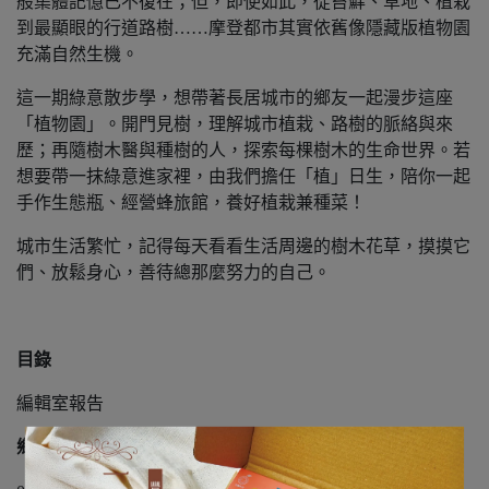
般集體記憶已不復在；但，即使如此，從苔蘚、草地、植栽
到最顯眼的行道路樹……摩登都市其實依舊像隱藏版植物園
充滿自然生機。
這一期綠意散步學，想帶著長居城市的鄉友一起漫步這座
「植物園」。開門見樹，理解城市植栽、路樹的脈絡與來
歷；再隨樹木醫與種樹的人，探索每棵樹木的生命世界。若
想要帶
一抹綠意進家裡，由我們擔任「植」日生，陪你一起
手作生態瓶、經營蜂旅館，養好植栽兼種菜！
城市生活繁忙，記得每天看看生活周邊的樹木花草，摸摸它
們、放鬆身心，善待總那麼努力的自己。
目錄
編輯室報告
鄉間風景
COVER STORY