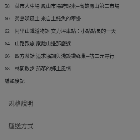
58
菜市人生場 鳳山市場跨蝦米─高雄鳳山第二市場
60
菊島喫風土 來自土魠魚的牽掛
62
阿里山鐵道物語 交力坪車站：小站站長的一天
64
山路跑旅 家離山邊那麼近
66
四方茶話 追求協調與淺談鑽蜂巢─訪二元尋行
68
林間散步 茄苳的鄉土風情
編輯後記
規格說明
運送方式