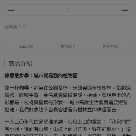
已銷售: 5 件
商品介紹
規格說明
運送方式
商品介紹
綠意散步學：城市就是我的植物園
端一杯咖啡，靜坐在公園長椅，光線穿過背後樹林，攀爬過
肩膀、輕咬手背，莫名感覺微微溫暖，抬頭，發現地上的光
影都是，枝枒與樹葉的形狀──城中高壓生活偶爾需要短暫
逃
離，我們好像總不自覺會循著有樹林立的綠徑而去。
一九三〇年代由邱望湘填詞、琅琅上口的童謠：「我家門前
有小河，後面有山坡，山坡上面野花多，野花紅似火。」這