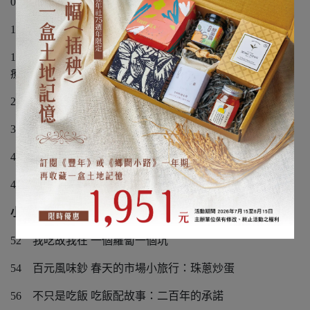
08
輕鬆桌遊樂 城市植趣漫步與植趣圖鑑
14
綠意散步學 你認識剛剛經過的那棵樹嗎？
18
路樹與它們的產地 護樹的人：健康綠意的城市，才能
療癒人心
26
路樹與它們的產地 種樹的人：談種樹的二三事
34
家居植日生 一起生態瓶：方圓動靜中，微觀生命流轉
40
家居植日生 一起蜂旅館：城市角落生物大發現
46
家居植日生 一起種菜吃：工程師的樂活魚菜錄
小路亂逛
COLUMN
52
我吃故我在 一個蘿蔔一個坑
54
百元風味鈔 春天的市場小旅行：珠蔥炒蛋
56
不只是吃飯 吃飯配故事：二百年的承諾