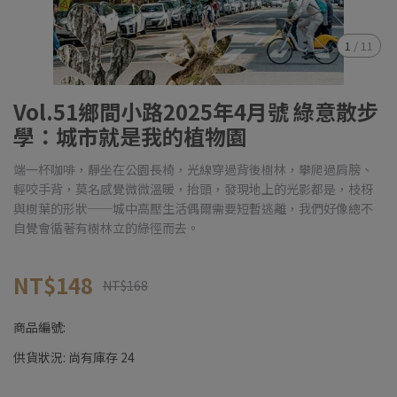
1
/
11
Vol.51鄉間小路2025年4月號 綠意散步
學：城市就是我的植物園
端一杯咖啡，靜坐在公園長椅，光線穿過背後樹林，攀爬過肩膀、
輕咬手背，莫名感覺微微溫暖，抬頭，發現地上的光影都是，枝枒
與樹葉的形狀──城中高壓生活偶爾需要短暫逃離，我們好像總不
自覺會循著有樹林立的綠徑而去。
NT$148
NT$168
商品編號:
供貨狀況:
尚有庫存 24