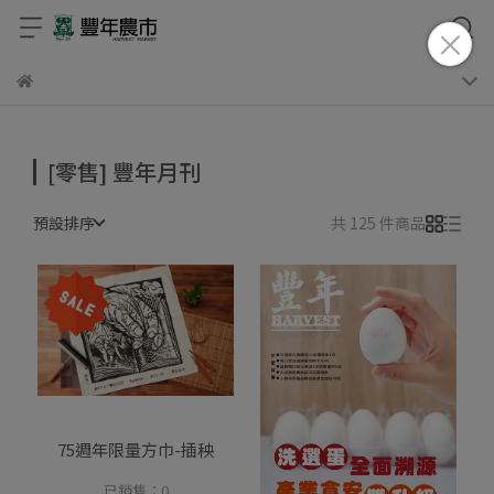
[零售] 豐年月刊
預設排序
共 125 件商品
75週年限量方巾-插秧
已銷售：0