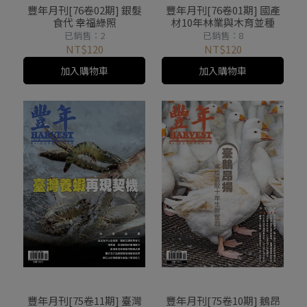
豐年月刊[76卷02期] 銀髮
豐年月刊[76卷01期] 國產
食代 幸福綠照
材10年林業與木育並種
已銷售：2
已銷售：8
NT$120
NT$120
加入購物車
加入購物車
豐年月刊[75卷11期] 臺灣
豐年月刊[75卷10期] 鵝昂