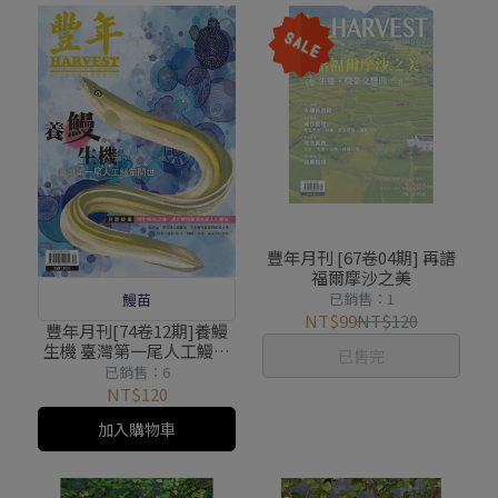
豐年月刊 [67卷04期] 再譜
福爾摩沙之美
已銷售：1
鰻苗
NT$99
NT$120
豐年月刊[74卷12期]養鰻
生機 臺灣第一尾人工鰻苗
已售完
問世
已銷售：6
NT$120
加入購物車