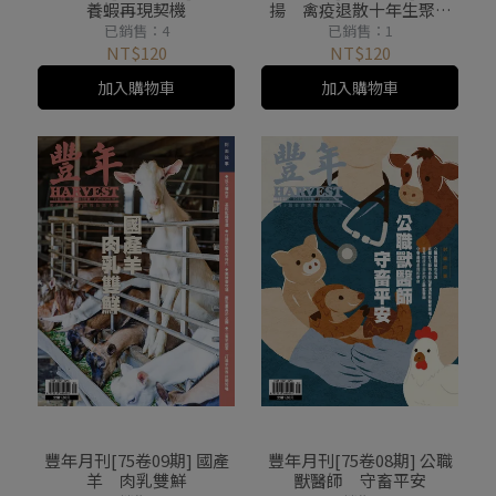
養蝦再現契機
揚 禽疫退散十年生聚奮
起
已銷售：4
已銷售：1
NT$120
NT$120
加入購物車
加入購物車
豐年月刊[75卷09期] 國產
豐年月刊[75卷08期] 公職
羊 肉乳雙鮮
獸醫師 守畜平安