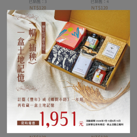
已銷售：3
已銷售：4
NT$120
NT$120
加入購物車
加入購物車
豐年月刊[75卷07期]臺灣
豐年月刊[75卷06期]臺灣
鯛民有何懼？ 外銷實力
國蘭銷美冠軍 一朵蘭花
極霸
的貿易戰
已銷售：5
已銷售：5