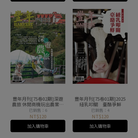
豐年月刊[75卷02期]深遊
豐年月刊[75卷01期]2025
農旅 休閒商機玩出農業價
紐乳叩關 臺酪爭鮮
值
已銷售：6
已銷售：4
NT$120
NT$120
加入購物車
加入購物車