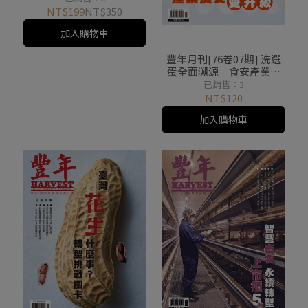
NT$199
NT$350
加入購物車
豐年月刊[76卷07期] 洗選
蛋全面溯源 食安產業雙
升級
已銷售：3
NT$120
加入購物車